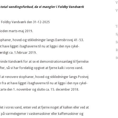
V
t total vandingsforbud, da vi mangler i Foldby Vandværk
V
der Foldby Vandværk den 31-12-2025
T
perioden marts-maj 2019.
S
tophaner, hoved-og stikledninger langs Damsbrovej 41- 53.
S
ave ligget i baghaverne til nu at ligge i den nye cykel-
R
ærdigt ca. 1.februar 2019.
S
minde Vandværk for at se et demonstrationsanlæg til fjernelse
er, så vi har foreløbig opgivet at fjerne kalk i vores vand.
 at renovere stophaner, hoved-og stikledninger langs Postvej
a at have ligget i baghaverne til nu at ligge i den nye cykel-
starte den 1. november og slutte ca. 15. december 2018.
t i vores vand, enten ved at fjerne noget af kalken eller ved at
ast på varmelegemer i vaskemaskiner eller kaffemaskiner og