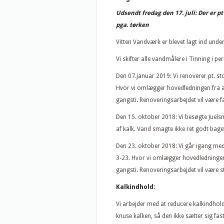
Udsendt fredag den 17. juli: Der er p
pga. tørken
Vitten Vandværk er blevet lagt ind un
Vi skifter alle vandmålere i Tinning i 
Den 07.januar 2019: Vi renoverer pt. s
Hvor vi omlægger hovedledningen fra at h
gangsti. Renoveringsarbejdet vil være f
Den 15. oktober 2018: Vi besøgte Juels
af kalk. Vand smagte ikke ret godt bageft
Den 23. oktober 2018: Vi går igang med
3-23. Hvor vi omlægger hovedledningen fr
gangsti. Renoveringsarbejdet vil være 
Kalkindhold:
Vi arbejder med at reducere kalkindholde
knuse kalken, så den ikke sætter sig f