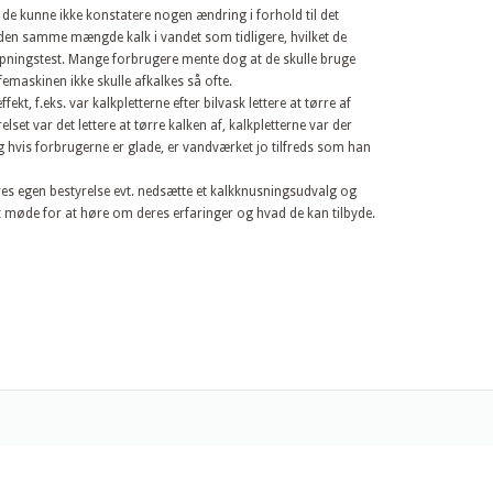
 de kunne ikke konstatere nogen ændring i forhold til det
den samme mængde kalk i vandet som tidligere, hvilket de
ningstest. Mange forbrugere mente dog at de skulle bruge
femaskinen ikke skulle afkalkes så ofte.
kt, f.eks. var kalkpletterne efter bilvask lettere at tørre af
lset var det lettere at tørre kalken af, kalkpletterne var der
og hvis forbrugerne er glade, er vandværket jo tilfreds som han
res egen bestyrelse evt. nedsætte et kalkknusningsudvalg og
 et møde for at høre om deres erfaringer og hvad de kan tilbyde.