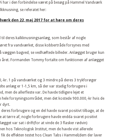
 Vi har i den forbindelse været på besøg på Hammel Vandværk
kknusning, se referatet her:
værk den 22, maj 2017 for at høre om deres
nd til deres kalkknusningsanlæg, som består af nogle
øret fra vandværket, disse kobbertråde forsynes med
å væggen bagved, se vedhæftede billeder. Anlægget bruger kun
m året. Formanden Tommy fortalte om funktionen af anlægget
0,-kr. 1 på vandværket og 3 mindre på deres 3 trykforøger
elte anlæg er 1-1,5 km, så der var stadig forbrugere i
 men de allerfleste var. De havde tidligere lejet et
hele forsyningsområdet, men det kostede 900.000,-kr hvis de
r dyrt.
deres forbrugere og en del havde svaret positivt tilbage, at de
e at tørre af, nogle forbrugere havde endda svaret positivt
ægget var sat i drift(for at vinde de 3 flasker rødvin)
nen hos Teknologisk Institut, men de havde vist allerede
 fik de effekten testet hos Clean Tabs i Hammel(dem der laver