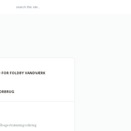
 FOR FOLDBY VANDVÆRK
FORBRUG
ilbagestrømningssikring