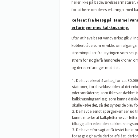
heller ikke på badeværelsesarmaturer.
for at høre om deres erfaringer med kal
Referat fra besøg på Hammel Vand
erfaringer med kalkknusning.
Efter at have beset vandværket gik vi i
kobbertråde som er viklet om afgangsr
strømimpulser fra styringen som ses p
strøm for nogle få hundrede kroner o
og deres erfaringer med det.
De havde købt 4 anlæg for ca. 80.00
stationer, fordi rækkevidden af det enk
yderområderne, som ikke var dækket ind,
kalkknusningsanlæg, som kunne dække 
skulle købe det, så det syntes de blev fo
De havde sendt spørgeskemaer ud til 
kunne mærke at kalkpletterne var letter
tilbage, allerede inden kalkknusningsanl
De havde forsøgt at få testet funktio
forsøgt og havde derfor afslået, derfor