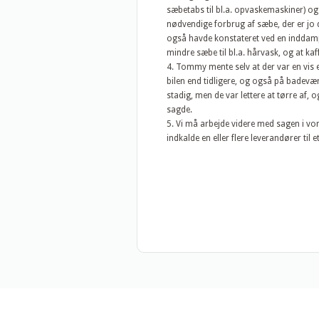
sæbetabs til bl.a. opvaskemaskiner) og
nødvendige forbrug af sæbe, der er jo 
også havde konstateret ved en inddamp
mindre sæbe til bl.a. hårvask, og at kaf
Tommy mente selv at der var en vis effe
bilen end tidligere, og også på badevære
stadig, men de var lettere at tørre af, 
sagde.
Vi må arbejde videre med sagen i vo
indkalde en eller flere leverandører til