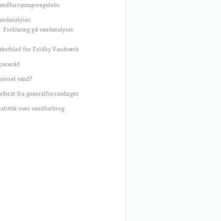
andforsyningsregulativ
andanalyser
Forklaring på vandanalyser
akstblad for Foldby Vandværk
pareråd
navset vand?
eferat fra generalforsamlinger
tatistik over vandforbrug