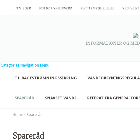
NYHEDER
FOLDBY VANDVÆRK
FLYTTEMEDDELELSE
VEDTÆGT
INFORMATIONER OG MED
Categories Navigation Menu
TILBAGESTRØMNINGSSIKRING
VANDFORSYNINGSREGULA
SPARERÅD
SNAVSET VAND?
REFERAT FRA GENERALFO
Home
»
Spareråd
Spareråd