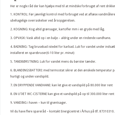
Her er nogle råd der kan hjælpe med til at mindske forbruget af rent drikk
1. KONTROL: Før jævnligt kontrol med forbruget ved at aflæse vandmåle
ubehagelige overraskelser ved årsopgørelsen.
2. KOGNING: Kog altid grønsager, kartofler mm i en gryde med låg.
3. OPVASK: Vask altid op i en balje – aldrig under en rindende vandhane.
4. BADNING: Tag brusebad istedet for karbad. Luk for vandet under indsæb
installeret en sparebruser(6-10 liter pr. minut)
5. TANDBØRSTNING: Luk for vandet mens du børster tænder.
6. BLANDINGSBATTERI: med termostat sikrer at den ønskede temperatur
hurtigt og unden vandspild.
7. EN DRYPPENDE VANDHANE: kan let give et vandspild på 80.000 liter rent
8. EN UTÆT WC-CISTERNE kan give et vandspild på op til 300.000 liter ren
9. VANDING i haven – kun til grøntsager.
Vil du have flere spareråd – kontakt Energicentret i Århus på tlf. 87310310.