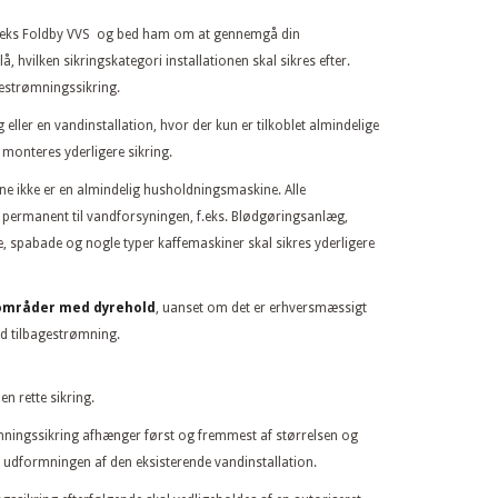
r f.eks Foldby VVS og bed ham om at gennemgå din
å, hvilken sikringskategori installationen skal sikres efter.
gestrømningssikring.
 eller en vandinstallation, hvor der kun er tilkoblet almindelige
monteres yderligere sikring.
ne ikke er en almindelig husholdningsmaskine. Alle
 permanent til vandforsyningen, f.eks. Blødgøringsanlæg,
 spabade og nogle typer kaffemaskiner skal sikres yderligere
g områder med dyrehold
, uanset om det er erhversmæssigt
od tilbagestrømning.
n rette sikring.
rømningssikring afhænger først og fremmest af størrelsen og
 udformningen af den eksisterende vandinstallation.