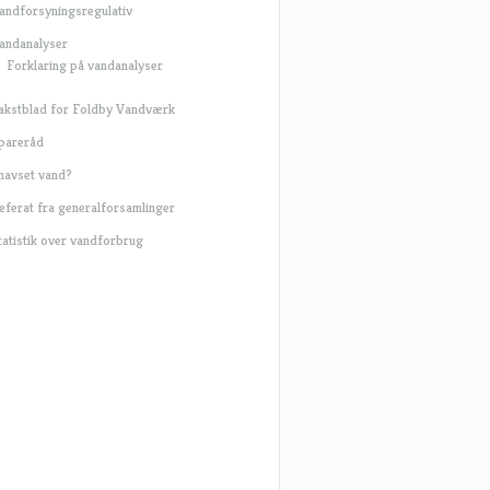
andforsyningsregulativ
andanalyser
Forklaring på vandanalyser
akstblad for Foldby Vandværk
pareråd
navset vand?
eferat fra generalforsamlinger
tatistik over vandforbrug