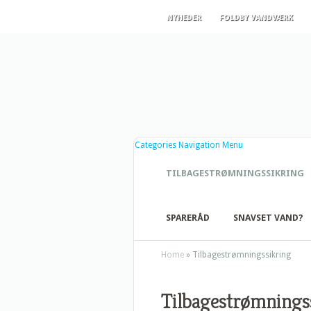
NYHEDER
FOLDBY VANDVÆRK
Categories Navigation Menu
TILBAGESTRØMNINGSSIKRING
SPARERÅD
SNAVSET VAND?
Home
»
Tilbagestrømningssikring
Tilbagestrømnings