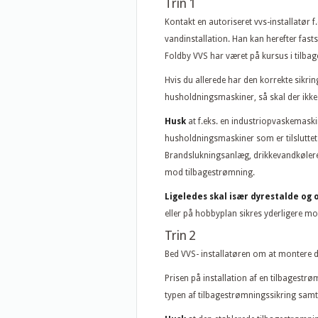
Trin 1
Kontakt en autoriseret vvs-installatø
vandinstallation. Han kan herefter fastsl
Foldby VVS har været på kursus i tilba
Hvis du allerede har den korrekte sikring
husholdningsmaskiner, så skal der ikke 
Husk
at f.eks. en industriopvaskemaski
husholdningsmaskiner som er tilsluttet
Brandslukningsanlæg, drikkevandkølere,
mod tilbagestrømning.
Ligeledes skal især dyrestalde o
eller på hobbyplan sikres yderligere m
Trin 2
Bed VVS- installatøren om at montere de
Prisen på installation af en tilbagest
typen af tilbagestrømningssikring samt