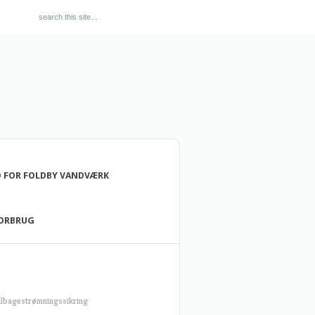
 FOR FOLDBY VANDVÆRK
FORBRUG
ilbagestrømningssikring