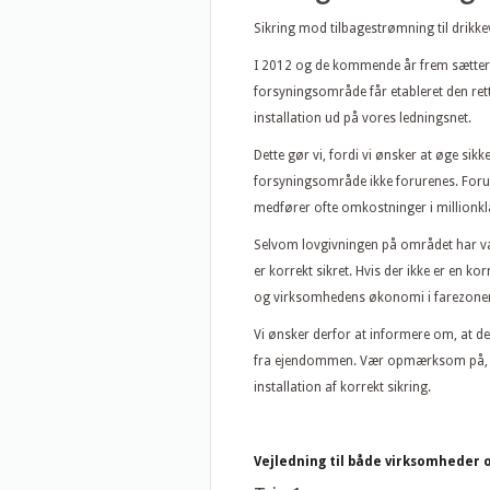
Sikring mod tilbagestrømning til drik
I 2012 og de kommende år frem sætter 
forsyningsområde får etableret den re
installation ud på vores ledningsnet.
Dette gør vi, fordi vi ønsker at øge sik
forsyningsområde ikke forurenes. Forur
medfører ofte omkostninger i millionkl
Selvom lovgivningen på området har vær
er korrekt sikret. Hvis der ikke er en ko
og virksomhedens økonomi i farezone
Vi ønsker derfor at informere om, at de
fra ejendommen. Vær opmærksom på, at 
installation af korrekt sikring.
Vejledning til både virksomheder 