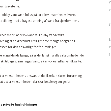
V
kevandssystemet
V
Foldby Vandværk fokus på, at alle virksomheder i vores
tte sikring mod tilbagestrømning af vand fra ejendommens
T
S
kerheden for, at drikkevandet i Foldby Vandværks
S
ening af drikkevandet er til gene for mange borgere og
R
assen for den ansvarlige for forureningen.
S
et gældende længe, så er det langt fra alle virksomheder, der
rrekt tilbagestrømningssikring, så er vores fælles vandkvalitet
n.
t er virksomhedens ansvar, at der ikke kan ske en forurening
det er virksomheden, der skal betale og sørge for
og private husholdninger